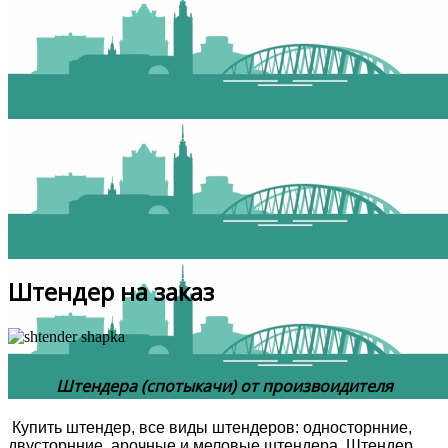
Штендер на заказ
Штендера (спотыкачи) от произвоидителя
Купить штендер, все виды штендеров: односторнние,
двусторнние, арочные и меловые штендера. Штендер