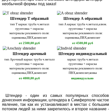
необычной формы под заказ!
Штендер Т образный
Штендер А образный
тип Т каркас труба ч.металл
тип А каркас труба ч.металл,алюм.
грунтовка + окраска
грунтовка + окраска
материалы рекламного поля:
материалы рекламного поля:
оцинковка,ПВХ,композит
оцинковка,ПВХ,композит
от 2500,00 руб
от 4500,00 руб
Штендер арочный
Штендер индивидуальный
тип Арочный каркас труба ч.металл
каркас труба ч.металл
грунтовка + окраска
грунтовка + окраска
материалы рекламного поля:
материалы рекламного поля:
оцинковка,ПВХ,композит
ПВХ,композит,ковка
от 4000,00 руб
индивидуально
Штендер - один из самых популярных способов
донесения информации, штендера в Симферполе частое
явление, так как их устанавливают в местах с большим
потоком людей за ними закрепилось и второе название -