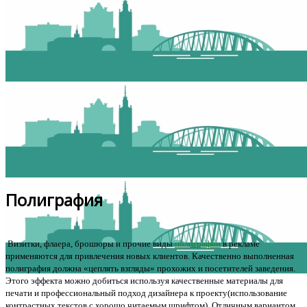
Полиграфия
Визитки, флаера, брошюры и прочие виды
полиграфии
в рекламе
применяются для привлечения новых клиентов. Качественно выполненная
полиграфия должна «цеплять взгляды» прохожих и посетителей заведения.
Этого эффекта можно добиться используя качественные материалы для
печати и профессиональный подход дизайнера к проекту(использование
контрастных текстов с хорошо читаемым шрифтом). Отличным вариантом